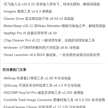
·
讯飞输入法 v15.0.22 语音输入带你飞，纯净去限制，解锁高级版
·
Imagine 看图工具 v2.6.3 便携版
·
Classic Drum 真实模拟架子鼓 v8.54.14 高级版
·
BetterSleep v26.12 原Relax Melodies 睡眠与瑜伽之声，解锁高级版
·
AppMgr Pro III 批量应用管理 v6.19
·
1Tap Cleaner Pro v5.22 一键清理专家，全能的清理加速工具
·
bkViewer 小巧精悍的数码照片浏览器 v8.8c 绿色版
·
Smart Launcher v6.6 B015 修改版，一款创新的桌面启动器应用，
解锁付费高级版
栏目最热门文章
·
AltSnap 轻量窗口增强工具 v1.68 中文绿色版
·
QtScrcpy 开源安卓实时投屏工具 v4.1.0 中文绿色版
·
ASCOMP KeyCtrl Pro 键盘宏录制工具 v2.201 便携版
·
CoolUtils Total Image Converter 图像转换工具 v8.5.0.332 多语便携
·
版
FluentCleaner Classic 垃圾清理 v1.12.125 汉化绿色版