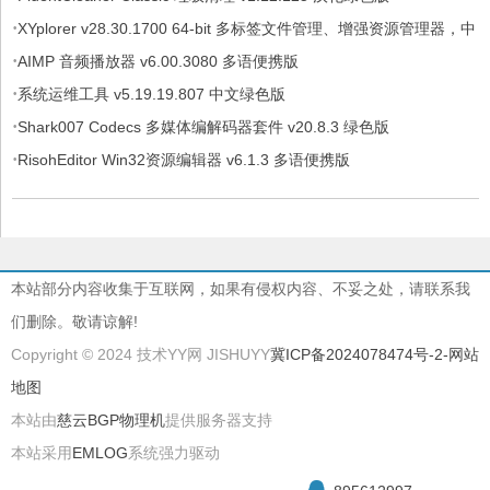
·
XYplorer v28.30.1700 64-bit 多标签文件管理、增强资源管理器，中
·
文绿色便携版
AIMP 音频播放器 v6.00.3080 多语便携版
·
系统运维工具 v5.19.19.807 中文绿色版
·
Shark007 Codecs 多媒体编解码器套件 v20.8.3 绿色版
·
RisohEditor Win32资源编辑器 v6.1.3 多语便携版
本站部分内容收集于互联网，如果有侵权内容、不妥之处，请联系我
们删除。敬请谅解!
Copyright © 2024 技术YY网 JISHUYY
冀ICP备2024078474号-2
-网站
地图
本站由
慈云BGP物理机
提供服务器支持
本站采用
EMLOG
系统强力驱动