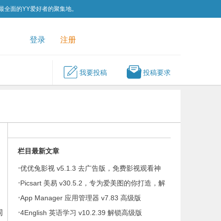
为最全面的YY爱好者的聚集地。
QQ群
关注我们
登录
注册
我要投稿
投稿要求
栏目最新文章
·
优优兔影视 v5.1.3 去广告版，免费影视观看神
·
器
Picsart 美易 v30.5.2，专为爱美图的你打造，解
·
锁高级版
App Manager 应用管理器 v7.83 高级版
同
·
4English 英语学习 v10.2.39 解锁高级版