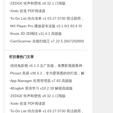
·
ZEDGE 铃声和壁纸 v9.32.1 订阅版
·
Xodo 佐道 PDF阅读器
·
To-Do List 待办清单 v1.03.27.0730 简洁易用，
·
待办事项、时间管理软件，解锁专业版
MX Player Pro 播放器专业版 v3.1.0/1.93.4 付
·
费专业版
Knots 3D 3D绳结 v11.4.1 高级版
·
CamScanner 全能扫描王 v7.22.5.2607250000
高级版
栏目最热门文章
·
优优兔影视 v5.1.3 去广告版，免费影视观看神
·
器
Picsart 美易 v30.5.2，专为爱美图的你打造，解
·
锁高级版
App Manager 应用管理器 v7.83 高级版
·
4English 英语学习 v10.2.39 解锁高级版
·
ZEDGE 铃声和壁纸 v9.32.1 订阅版
·
Xodo 佐道 PDF阅读器
·
To-Do List 待办清单 v1.03.27.0730 简洁易用，