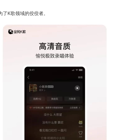
为了K歌领域的佼佼者。