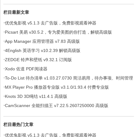
栏目最新文章
·
优优兔影视 v5.1.3 去广告版，免费影视观看神器
·
Picsart 美易 v30.5.2，专为爱美图的你打造，解锁高级版
·
App Manager 应用管理器 v7.83 高级版
·
4English 英语学习 v10.2.39 解锁高级版
·
ZEDGE 铃声和壁纸 v9.32.1 订阅版
·
Xodo 佐道 PDF阅读器
·
To-Do List 待办清单 v1.03.27.0730 简洁易用，待办事项、时间管理
·
软件，解锁专业版
MX Player Pro 播放器专业版 v3.1.0/1.93.4 付费专业版
·
Knots 3D 3D绳结 v11.4.1 高级版
·
CamScanner 全能扫描王 v7.22.5.2607250000 高级版
栏目最热门文章
·
优优兔影视 v5.1.3 去广告版，免费影视观看神器