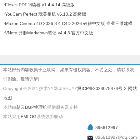
·
Flexcil PDF阅读器 v1.4.4.14 高级版
·
YouCam Perfect 玩美相机 v6.19.2 高级版
·
Maxon Cinema 4D 2026.3.4 C4D 2026 破解中文版 专业三维建模
·
动画与渲染软件（附多个版本）
VNote 开源Markdown笔记 v4.4.3 官方中文版
本站部分内容收集于互联网，如果有侵权内容、不妥之处，请联系我
们删除。敬请谅解!
Copyright © 2024 技术YY网 JISHUYY
冀ICP备2024078474号-2
-网站
地图
本站由
慈云BGP物理机
提供服务器支持
本站采用
EMLOG
系统强力驱动
895612997
895612997@qq.com