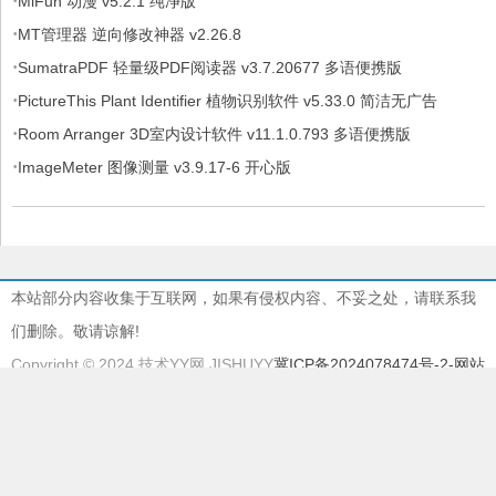
·
MiFun 动漫 v5.2.1 纯净版
·
MT管理器 逆向修改神器 v2.26.8
·
SumatraPDF 轻量级PDF阅读器 v3.7.20677 多语便携版
·
PictureThis Plant Identifier 植物识别软件 v5.33.0 简洁无广告
·
Room Arranger 3D室内设计软件 v11.1.0.793 多语便携版
·
ImageMeter 图像测量 v3.9.17-6 开心版
本站部分内容收集于互联网，如果有侵权内容、不妥之处，请联系我
们删除。敬请谅解!
Copyright © 2024 技术YY网 JISHUYY
冀ICP备2024078474号-2
-网站
地图
本站由
慈云BGP物理机
提供服务器支持
本站采用
EMLOG
系统强力驱动