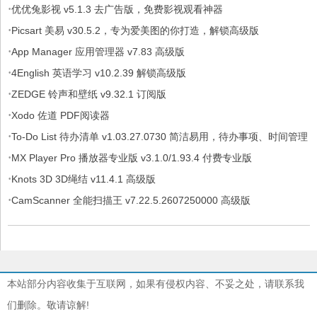
·
优优兔影视 v5.1.3 去广告版，免费影视观看神器
·
Picsart 美易 v30.5.2，专为爱美图的你打造，解锁高级版
·
App Manager 应用管理器 v7.83 高级版
·
4English 英语学习 v10.2.39 解锁高级版
·
ZEDGE 铃声和壁纸 v9.32.1 订阅版
·
Xodo 佐道 PDF阅读器
·
To-Do List 待办清单 v1.03.27.0730 简洁易用，待办事项、时间管理
·
软件，解锁专业版
MX Player Pro 播放器专业版 v3.1.0/1.93.4 付费专业版
·
Knots 3D 3D绳结 v11.4.1 高级版
·
CamScanner 全能扫描王 v7.22.5.2607250000 高级版
本站部分内容收集于互联网，如果有侵权内容、不妥之处，请联系我
们删除。敬请谅解!