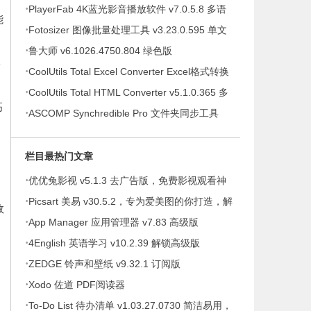
·
提示绿色版
PlayerFab 4K蓝光影音播放软件 v7.0.5.8 多语
能
·
便携版
Fotosizer 图像批量处理工具 v3.23.0.595 单文
·
件绿色版
鲁大师 v6.1026.4750.804 绿色版
形
·
CoolUtils Total Excel Converter Excel格式转换
·
器 v7.1.0.146 多语便携版
CoolUtils Total HTML Converter v5.1.0.365 多
高
·
语便携版
ASCOMP Synchredible Pro 文件夹同步工具
v9.117 多语便携版
栏目最热门文章
·
优优兔影视 v5.1.3 去广告版，免费影视观看神
·
器
Picsart 美易 v30.5.2，专为爱美图的你打造，解
效
·
锁高级版
App Manager 应用管理器 v7.83 高级版
R
·
4English 英语学习 v10.2.39 解锁高级版
·
ZEDGE 铃声和壁纸 v9.32.1 订阅版
，
·
Xodo 佐道 PDF阅读器
·
To-Do List 待办清单 v1.03.27.0730 简洁易用，