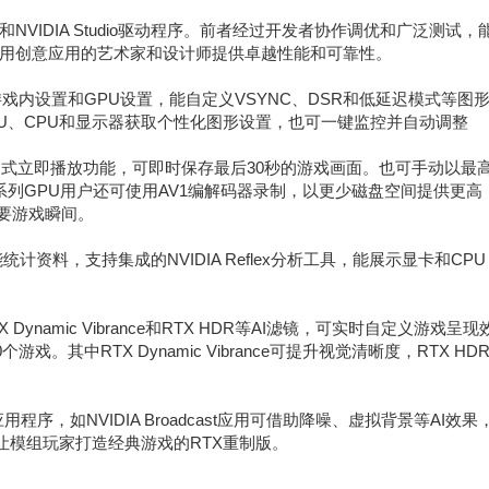
dy和NVIDIA Studio驱动程序。前者经过开发者协作调优和广泛测试，
用创意应用的艺术家和设计师提供卓越性能和可靠性。
戏内设置和GPU设置，能自定义VSYNC、DSR和低延迟模式等图
PU、CPU和显示器获取个性化图形设置，也可一键监控并自动调整
具备DVR式立即播放功能，可即时保存最后30秒的游戏画面。也可手动以最
，RTX 40系列GPU用户还可使用AV1编解码器录制，以更少磁盘空间提供更高
捉重要游戏瞬间。
统计资料，支持集成的NVIDIA Reflex分析工具，能展示显卡和CPU
X Dynamic Vibrance和RTX HDR等AI滤镜，可实时自定义游戏呈现
游戏。其中RTX Dynamic Vibrance可提升视觉清晰度，RTX HD
。
序，如NVIDIA Broadcast应用可借助降噪、虚拟背景等AI效果
ix可让模组玩家打造经典游戏的RTX重制版。