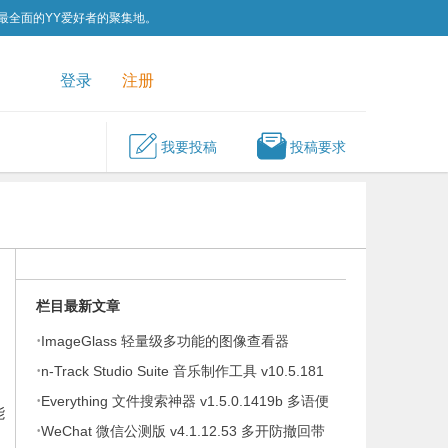
为最全面的YY爱好者的聚集地。
QQ群
关注我们
登录
注册
我要投稿
投稿要求
栏目最新文章
·
ImageGlass 轻量级多功能的图像查看器
·
v9.6.1.807 便携版
n-Track Studio Suite 音乐制作工具 v10.5.181
·
Everything 文件搜索神器 v1.5.0.1419b 多语便
能
·
携版
WeChat 微信公测版 v4.1.12.53 多开防撤回带