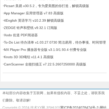
·
Picsart 美易 v30.5.2，专为爱美图的你打造，解锁高级版
·
App Manager 应用管理器 v7.83 高级版
·
4English 英语学习 v10.2.39 解锁高级版
·
ZEDGE 铃声和壁纸 v9.32.1 订阅版
·
Xodo 佐道 PDF阅读器
·
To-Do List 待办清单 v1.03.27.0730 简洁易用，待办事项、时间管理
·
软件，解锁专业版
MX Player Pro 播放器专业版 v3.1.0/1.93.4 付费专业版
·
Knots 3D 3D绳结 v11.4.1 高级版
·
CamScanner 全能扫描王 v7.22.5.2607250000 高级版
本站部分内容收集于互联网，如果有侵权内容、不妥之处，请联系我
们删除。敬请谅解!
Copyright © 2024 技术YY网 JISHUYY
冀ICP备2024078474号-2
-网站