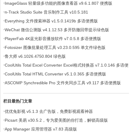
·
ImageGlass 轻量级多功能的图像查看器 v9.6.1.807 便携版
·
n-Track Studio Suite 音乐制作工具 v10.5.181
·
Everything 文件搜索神器 v1.5.0.1419b 多语便携版
·
WeChat 微信公测版 v4.1.12.53 多开防撤回带提示绿色版
·
PlayerFab 4K蓝光影音播放软件 v7.0.5.8 多语便携版
·
Fotosizer 图像批量处理工具 v3.23.0.595 单文件绿色版
·
鲁大师 v6.1026.4750.804 绿色版
·
CoolUtils Total Excel Converter Excel格式转换器 v7.1.0.146 多语便
·
携版
CoolUtils Total HTML Converter v5.1.0.365 多语便携版
·
ASCOMP Synchredible Pro 文件夹同步工具 v9.117 多语便携版
栏目最热门文章
·
优优兔影视 v5.1.3 去广告版，免费影视观看神器
·
Picsart 美易 v30.5.2，专为爱美图的你打造，解锁高级版
·
App Manager 应用管理器 v7.83 高级版