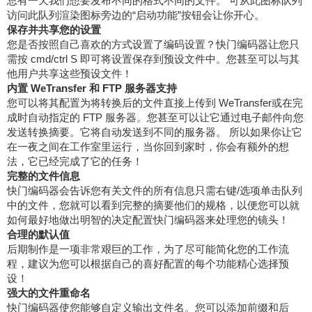
总有一天我们想要发布不同的格式不同的文件。 可从此图标队列
访问此队列渲染图标旁边的“启动功能”按钮会让你开心。
保存并共享您的设置
您是否按照自己喜欢的方式设置了编码设置？快门编码器让您只
需按 cmd/ctrl S 即可将设置保存到预设文件中。您甚至可以与其
他用户共享这些预设文件！
内置 WeTransfer 和 FTP 服务器支持
您可以将其配置为将转换后的文件直接上传到 WeTransfer或在完
成时自动指定的 FTP 服务器。您甚至可以让它通过电子邮件向您
发送转换摘要。它将自动发送到不同的服务器。 所以如果你让它
在一夜之间在工作室里运行，当你回到家时，你会有额外的想
法，它已经完成了它的任务！
完整的文件信息
快门编码器会告诉您有关文件的所有信息只需右键/选项单击队列
中的文件，您就可以看到完整的摘要他们的规格，以便您可以就
如何最好地做出明智的决定配置快门编码器来处理您的镜头！
合理的默认值
后期制作是一项非常艰巨的工作，为了尽可能简化您的工作流
程，建议为您可以根据自己的喜好配置的每个功能精心选择预
设！
强大的文件重命名
快门编码器使您能够自定义输出文件名。您可以添加前缀和后