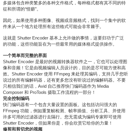
多媒体包含种类繁多的各种文件格式，每种格式都有其不同的特
征和所谓的“怪癖”。
因此，如果使用多种图像、视频或音频格式，找到一个集中的软
件来从一个地方处理所有这些格式可能会非常棘手。
这就是 Shutter Encoder 基本上允许做的事情，这要归功于广泛
的功能，这些功能旨在为一些最常用的媒体格式提供操作。
一个简单而完整的界面
Shutter Encoder 是最好的视频转换器软件之一，它也可以处理图
像和音频！它是由视频编辑人员设计的，目的是尽可能方便和高
效。Shutter Encoder 使用 FFmpeg 来处理其编码，支持几乎您听
说过的所有编解码器，还有更多您没有听说过的编解码器。不要
只相信我们的话，Avid 自己推荐快门编码器作为 Media
Composer 和 ProTools 摄取工作流程的一部分！
完全控制编码
快门编码器有一个包含大量设置的面板。这包括访问强大的
FFmpeg 功能，例如重复帧检测、帧率插值、分析工具、并使用
许多可用的过滤器进行去隔行。您无需成为编码专家即可使用
Shutter Encoder，但如果你是，你会欣赏它给你的力量！
修剪和剪切您的视频