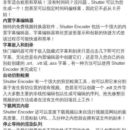
非常适合粗剪和草稿！ 没有时间码？没问题，Shutter 可以为您
生成一个！您甚至可以指定时间码偏移量，因此它不必从 0 开
始！
内置字幕编辑器
独特的免费视频转换器软件，Shutter Encoder 包括一个强大的内
置字幕编辑器。字幕编辑器将欣赏波形显示和创新的快捷方式使
该过程尽可能快速和简单！
字幕嵌入和刻录
快门编码器可用于嵌入隐藏式字幕和刻录只需点击几下即可打开
字幕。无论您是在内置编辑器中创建它们，还是导入您自己的在
别处创建的 .srt、.vtt 或 .ass 字幕，有一种方法可以使用 Shutter
Encoder 来完成它！
自动切割检测
Shutter Encoder 有一个强大的剪切检测工具，你可以用它来分割
基于发生剪切位置的现有视频。 您甚至可以创建一个 .edl 文件导
入大多数主要的非线性编辑包以生成可编辑的序列。抢先修整旧
视频的好方法或者在没有文件的旧项目上工作！
下载网页内容
Shutter Encoder 还可以直接下载视频以来自流行视频流网站的最
高质量。只需粘贴 URL，几分钟之内您就会拥有该文件的副本！
停止等待的渲染队列