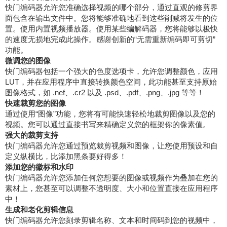
快门编码器允许您准确选择视频的哪个部分，通过直观的修剪界
面包含在输出文件中。您将能够准确地看到这些削减将发生的位
置。使用内置视频播放器。使用某些编解码器，您将能够以极快
的速度无损地完成此操作。感谢创新的“无需重新编码即可剪切”
功能。
微调您的图像
快门编码器包括一个强大的色度选项卡，允许您调整颜色，应用
LUT，并在应用程序中直接转换颜色空间，此功能甚至支持原始
图像格式，如 .nef、.cr2 以及 .psd、.pdf、.png、.jpg 等等！
快速裁剪您的图像
通过使用“图像”功能，您将有可能快速轻松地裁剪图像以及您的
视频。您可以通过直接书写来精确定义您的框架你的像素值。
强大的裁剪支持
快门编码器允许您通过预览裁剪视频和图像，让您使用预设和自
定义纵横比，比添加黑条要好得多！
添加您的徽标和水印
快门编码器允许您添加任何您想要的图像或视频作为叠加在您的
素材上，您甚至可以调整不透明度、大小和位置直接在应用程序
中！
生成和老化剪辑信息
快门编码器允许您刻录剪辑名称、文本和时间码到您的视频中，