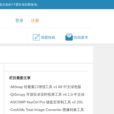
为最全面的YY爱好者的聚集地。
QQ群
关注我们
登录
注册
我要投稿
投稿要求
栏目最新文章
·
AltSnap 轻量窗口增强工具 v1.68 中文绿色版
·
QtScrcpy 开源安卓实时投屏工具 v4.1.0 中文绿
·
色版
ASCOMP KeyCtrl Pro 键盘宏录制工具 v2.201
·
便携版
CoolUtils Total Image Converter 图像转换工具