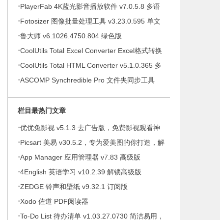
·
提示绿色版
PlayerFab 4K蓝光影音播放软件 v7.0.5.8 多语
·
便携版
Fotosizer 图像批量处理工具 v3.23.0.595 单文
·
件绿色版
鲁大师 v6.1026.4750.804 绿色版
·
CoolUtils Total Excel Converter Excel格式转换
·
器 v7.1.0.146 多语便携版
CoolUtils Total HTML Converter v5.1.0.365 多
·
语便携版
ASCOMP Synchredible Pro 文件夹同步工具
v9.117 多语便携版
栏目最热门文章
·
优优兔影视 v5.1.3 去广告版，免费影视观看神
·
器
Picsart 美易 v30.5.2，专为爱美图的你打造，解
·
锁高级版
App Manager 应用管理器 v7.83 高级版
·
4English 英语学习 v10.2.39 解锁高级版
·
ZEDGE 铃声和壁纸 v9.32.1 订阅版
·
Xodo 佐道 PDF阅读器
·
To-Do List 待办清单 v1.03.27.0730 简洁易用，