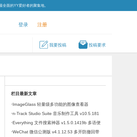
为最全面的YY爱好者的聚集地。
QQ群
关注我们
登录
注册
我要投稿
投稿要求
栏目最新文章
·
ImageGlass 轻量级多功能的图像查看器
·
v9.6.1.807 便携版
n-Track Studio Suite 音乐制作工具 v10.5.181
·
Everything 文件搜索神器 v1.5.0.1419b 多语便
·
携版
WeChat 微信公测版 v4.1.12.53 多开防撤回带