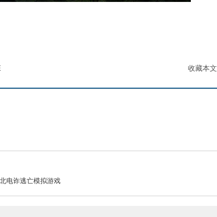
E
收藏本文
游 缅北电诈逃亡模拟游戏