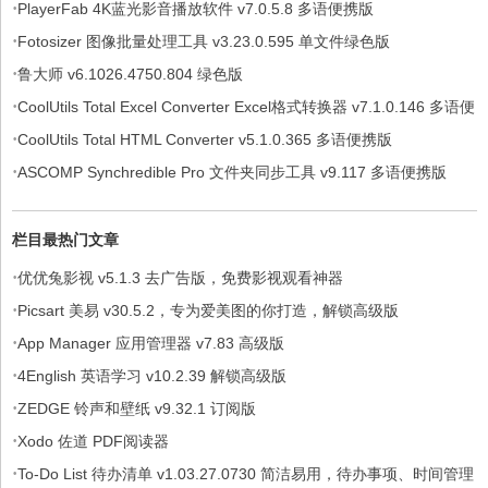
·
PlayerFab 4K蓝光影音播放软件 v7.0.5.8 多语便携版
·
Fotosizer 图像批量处理工具 v3.23.0.595 单文件绿色版
·
鲁大师 v6.1026.4750.804 绿色版
·
CoolUtils Total Excel Converter Excel格式转换器 v7.1.0.146 多语便
·
携版
CoolUtils Total HTML Converter v5.1.0.365 多语便携版
·
ASCOMP Synchredible Pro 文件夹同步工具 v9.117 多语便携版
栏目最热门文章
·
优优兔影视 v5.1.3 去广告版，免费影视观看神器
·
Picsart 美易 v30.5.2，专为爱美图的你打造，解锁高级版
·
App Manager 应用管理器 v7.83 高级版
·
4English 英语学习 v10.2.39 解锁高级版
·
ZEDGE 铃声和壁纸 v9.32.1 订阅版
·
Xodo 佐道 PDF阅读器
·
To-Do List 待办清单 v1.03.27.0730 简洁易用，待办事项、时间管理