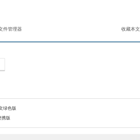
ws文件管理器
收藏本文
0 中文绿色版
语便携版