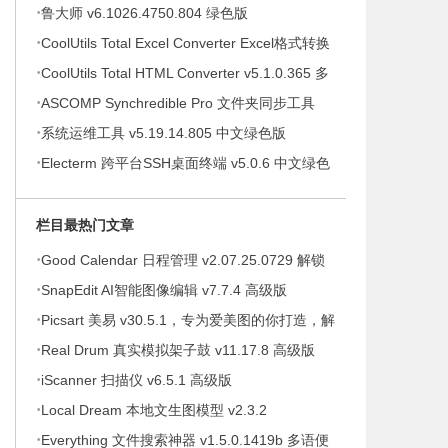
·
件绿色版
鲁大师 v6.1026.4750.804 绿色版
·
CoolUtils Total Excel Converter Excel格式转换
·
器 v7.1.0.146 多语便携版
CoolUtils Total HTML Converter v5.1.0.365 多
·
语便携版
ASCOMP Synchredible Pro 文件夹同步工具
·
v9.117 多语便携版
系统运维工具 v5.19.14.805 中文绿色版
·
Electerm 跨平台SSH桌面终端 v5.0.6 中文绿色
版
栏目最热门文章
·
Good Calendar 日程管理 v2.07.25.0729 解锁
·
会员
SnapEdit AI智能图像编辑 v7.7.4 高级版
·
Picsart 美易 v30.5.1，专为爱美图的你打造，解
·
锁高级版
Real Drum 真实模拟架子鼓 v11.17.8 高级版
·
iScanner 扫描仪 v6.5.1 高级版
·
Local Dream 本地文生图模型 v2.3.2
·
Everything 文件搜索神器 v1.5.0.1419b 多语便