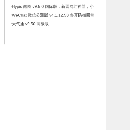
·
携版
Hypic 醒图 v9.5.0 国际版，新晋网红神器，小
·
仙女修图！必！备！
WeChat 微信公测版 v4.1.12.53 多开防撤回带
·
提示绿色版
天气通 v9.50 高级版