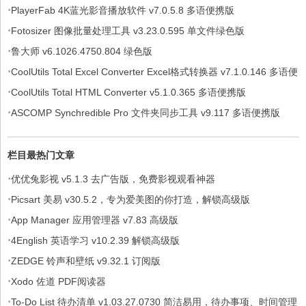
·
PlayerFab 4K蓝光影音播放软件 v7.0.5.8 多语便携版
·
Fotosizer 图像批量处理工具 v3.23.0.595 单文件绿色版
·
鲁大师 v6.1026.4750.804 绿色版
·
CoolUtils Total Excel Converter Excel格式转换器 v7.1.0.146 多语便
·
携版
CoolUtils Total HTML Converter v5.1.0.365 多语便携版
·
ASCOMP Synchredible Pro 文件夹同步工具 v9.117 多语便携版
栏目最热门文章
·
优优兔影视 v5.1.3 去广告版，免费影视观看神器
·
Picsart 美易 v30.5.2，专为爱美图的你打造，解锁高级版
·
App Manager 应用管理器 v7.83 高级版
·
4English 英语学习 v10.2.39 解锁高级版
·
ZEDGE 铃声和壁纸 v9.32.1 订阅版
·
Xodo 佐道 PDF阅读器
·
To-Do List 待办清单 v1.03.27.0730 简洁易用，待办事项、时间管理