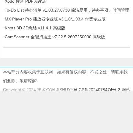
·
Xodo 佐道 PDF阅读器
·
To-Do List 待办清单 v1.03.27.0730 简洁易用，待办事项、时间管理
·
软件，解锁专业版
MX Player Pro 播放器专业版 v3.1.0/1.93.4 付费专业版
·
Knots 3D 3D绳结 v11.4.1 高级版
·
CamScanner 全能扫描王 v7.22.5.2607250000 高级版
本站部分内容收集于互联网，如果有侵权内容、不妥之处，请联系我
们删除。敬请谅解!
Copyright © 2024 技术YY网 JISHUYY
冀ICP备2024078474号-2
-网站
地图
本站由
慈云BGP物理机
提供服务器支持
本站采用
EMLOG
系统强力驱动
895612997