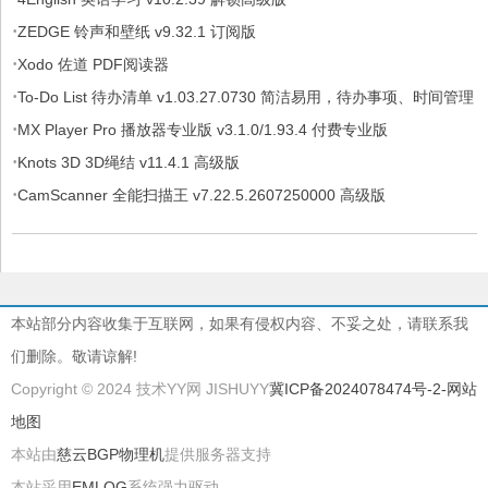
·
ZEDGE 铃声和壁纸 v9.32.1 订阅版
·
Xodo 佐道 PDF阅读器
·
To-Do List 待办清单 v1.03.27.0730 简洁易用，待办事项、时间管理
·
软件，解锁专业版
MX Player Pro 播放器专业版 v3.1.0/1.93.4 付费专业版
·
Knots 3D 3D绳结 v11.4.1 高级版
·
CamScanner 全能扫描王 v7.22.5.2607250000 高级版
本站部分内容收集于互联网，如果有侵权内容、不妥之处，请联系我
们删除。敬请谅解!
Copyright © 2024 技术YY网 JISHUYY
冀ICP备2024078474号-2
-网站
地图
本站由
慈云BGP物理机
提供服务器支持
本站采用
EMLOG
系统强力驱动