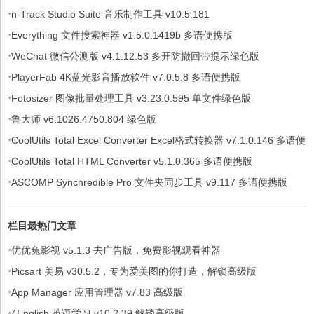
·
n-Track Studio Suite 音乐制作工具 v10.5.181
·
Everything 文件搜索神器 v1.5.0.1419b 多语便携版
·
WeChat 微信公测版 v4.1.12.53 多开防撤回带提示绿色版
·
PlayerFab 4K蓝光影音播放软件 v7.0.5.8 多语便携版
·
Fotosizer 图像批量处理工具 v3.23.0.595 单文件绿色版
·
鲁大师 v6.1026.4750.804 绿色版
·
CoolUtils Total Excel Converter Excel格式转换器 v7.1.0.146 多语便
·
携版
CoolUtils Total HTML Converter v5.1.0.365 多语便携版
·
ASCOMP Synchredible Pro 文件夹同步工具 v9.117 多语便携版
栏目最热门文章
·
优优兔影视 v5.1.3 去广告版，免费影视观看神器
·
Picsart 美易 v30.5.2，专为爱美图的你打造，解锁高级版
·
App Manager 应用管理器 v7.83 高级版
·
4English 英语学习 v10.2.39 解锁高级版