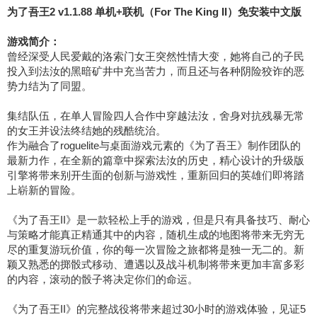
为了吾王2 v1.1.88 单机+联机（For The King II）免安装中文版
游戏简介：
曾经深受人民爱戴的洛索门女王突然性情大变，她将自己的子民
投入到法汝的黑暗矿井中充当苦力，而且还与各种阴险狡诈的恶
势力结为了同盟。
集结队伍，在单人冒险四人合作中穿越法汝，舍身对抗残暴无常
的女王并设法终结她的残酷统治。
作为融合了roguelite与桌面游戏元素的《为了吾王》制作团队的
最新力作，在全新的篇章中探索法汝的历史，精心设计的升级版
引擎将带来别开生面的创新与游戏性，重新回归的英雄们即将踏
上崭新的冒险。
《为了吾王II》是一款轻松上手的游戏，但是只有具备技巧、耐心
与策略才能真正精通其中的内容，随机生成的地图将带来无穷无
尽的重复游玩价值，你的每一次冒险之旅都将是独一无二的。新
颖又熟悉的掷骰式移动、遭遇以及战斗机制将带来更加丰富多彩
的内容，滚动的骰子将决定你们的命运。
《为了吾王II》的完整战役将带来超过30小时的游戏体验，见证5