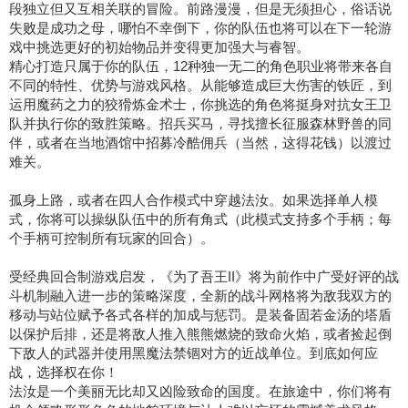
段独立但又互相关联的冒险。前路漫漫，但是无须担心，俗话说
失败是成功之母，哪怕不幸倒下，你的队伍也将可以在下一轮游
戏中挑选更好的初始物品并变得更加强大与睿智。
精心打造只属于你的队伍，12种独一无二的角色职业将带来各自
不同的特性、优势与游戏风格。从能够造成巨大伤害的铁匠，到
运用魔药之力的狡猾炼金术士，你挑选的角色将挺身对抗女王卫
队并执行你的致胜策略。招兵买马，寻找擅长征服森林野兽的同
伴，或者在当地酒馆中招募冷酷佣兵（当然，这得花钱）以渡过
难关。
孤身上路，或者在四人合作模式中穿越法汝。如果选择单人模
式，你将可以操纵队伍中的所有角式（此模式支持多个手柄；每
个手柄可控制所有玩家的回合）。
受经典回合制游戏启发，《为了吾王II》将为前作中广受好评的战
斗机制融入进一步的策略深度，全新的战斗网格将为敌我双方的
移动与站位赋予各式各样的加成与惩罚。是装备固若金汤的塔盾
以保护后排，还是将敌人推入熊熊燃烧的致命火焰，或者捡起倒
下敌人的武器并使用黑魔法禁锢对方的近战单位。到底如何应
战，选择权在你！
法汝是一个美丽无比却又凶险致命的国度。在旅途中，你们将有