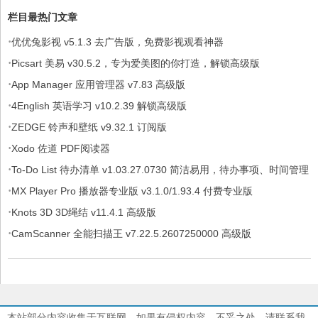
栏目最热门文章
·
优优兔影视 v5.1.3 去广告版，免费影视观看神器
·
Picsart 美易 v30.5.2，专为爱美图的你打造，解锁高级版
·
App Manager 应用管理器 v7.83 高级版
·
4English 英语学习 v10.2.39 解锁高级版
·
ZEDGE 铃声和壁纸 v9.32.1 订阅版
·
Xodo 佐道 PDF阅读器
·
To-Do List 待办清单 v1.03.27.0730 简洁易用，待办事项、时间管理
·
软件，解锁专业版
MX Player Pro 播放器专业版 v3.1.0/1.93.4 付费专业版
·
Knots 3D 3D绳结 v11.4.1 高级版
·
CamScanner 全能扫描王 v7.22.5.2607250000 高级版
本站部分内容收集于互联网，如果有侵权内容、不妥之处，请联系我