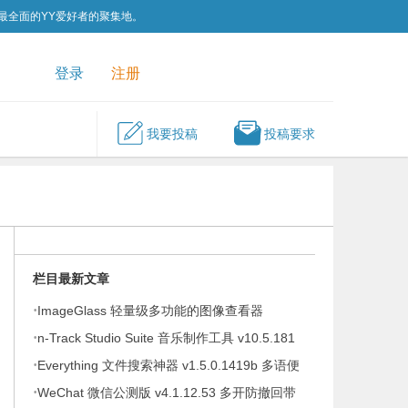
为最全面的YY爱好者的聚集地。
QQ群
关注我们
登录
注册
我要投稿
投稿要求
栏目最新文章
·
ImageGlass 轻量级多功能的图像查看器
·
v9.6.1.807 便携版
n-Track Studio Suite 音乐制作工具 v10.5.181
·
Everything 文件搜索神器 v1.5.0.1419b 多语便
·
携版
WeChat 微信公测版 v4.1.12.53 多开防撤回带