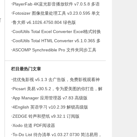
·
提示绿色版
PlayerFab 4K蓝光影音播放软件 v7.0.5.8 多语
·
便携版
Fotosizer 图像批量处理工具 v3.23.0.595 单文
可
·
件绿色版
鲁大师 v6.1026.4750.804 绿色版
·
CoolUtils Total Excel Converter Excel格式转换
·
器 v7.1.0.146 多语便携版
CoolUtils Total HTML Converter v5.1.0.365 多
·
语便携版
ASCOMP Synchredible Pro 文件夹同步工具
v9.117 多语便携版
栏目最热门文章
·
优优兔影视 v5.1.3 去广告版，免费影视观看神
·
器
Picsart 美易 v30.5.2，专为爱美图的你打造，解
·
锁高级版
App Manager 应用管理器 v7.83 高级版
·
4English 英语学习 v10.2.39 解锁高级版
·
ZEDGE 铃声和壁纸 v9.32.1 订阅版
·
Xodo 佐道 PDF阅读器
·
To-Do List 待办清单 v1.03.27.0730 简洁易用，