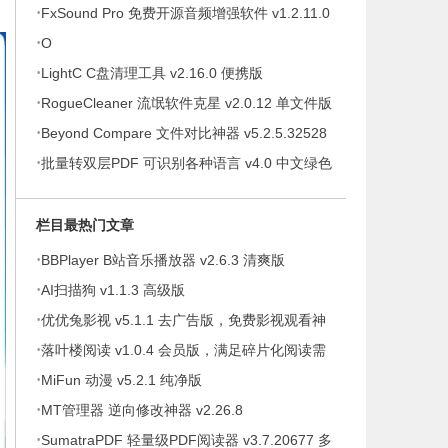
·
v10.6.11 便携版
FxSound Pro 免费开源音频增强软件 v1.2.11.0
·
Beta
O
·
LightC C盘清理工具 v2.16.0 便携版
·
RogueCleaner 流氓软件克星 v2.0.12 单文件版
·
Beyond Compare 文件对比神器 v5.2.5.32528
·
修改版
批量转双层PDF 可识别各种语言 v4.0 中文绿色
版
栏目最热门文章
·
BBPlayer B站音乐播放器 v2.6.3 清爽版
·
AI扫描狗 v1.1.3 高级版
·
优优兔影视 v5.1.1 去广告版，免费影视观看神
·
器
落叶楼阅读 v1.0.4 会员版，满足碎片化阅读需
·
求
MiFun 动漫 v5.2.1 纯净版
·
MT管理器 逆向修改神器 v2.26.8
·
SumatraPDF 轻量级PDF阅读器 v3.7.20677 多