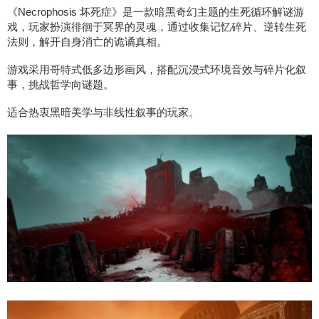
《Necrophosis 坏死症》是一款暗黑奇幻主题的生死循环解谜游
戏，玩家扮演徘徊于冥界的灵魂，通过收集记忆碎片、逆转生死
法则，解开自身消亡的诡谲真相。
游戏采用哥特式低多边形画风，搭配沉浸式环境音效与碎片化叙
事，挑战哲学向谜题。
适合热衷黑暗美学与非线性叙事的玩家。