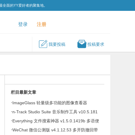
为最全面的YY爱好者的聚集地。
QQ群
关注我们
登录
注册
我要投稿
投稿要求
栏目最新文章
·
ImageGlass 轻量级多功能的图像查看器
·
v9.6.1.807 便携版
n-Track Studio Suite 音乐制作工具 v10.5.181
·
Everything 文件搜索神器 v1.5.0.1419b 多语便
·
携版
WeChat 微信公测版 v4.1.12.53 多开防撤回带