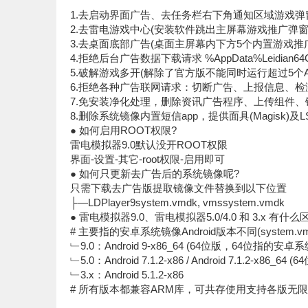
1.去启动界面广告、去任务栏右下角通知区域游戏弹
2.去雷电游戏中心(安装软件跳出主屏幕游戏推广弹窗
3.去桌面底部广告(桌面主屏幕内下方5个内置游戏推
4.拒绝后台广告数据下载请求 %AppData%Leidian64C
5.破解游戏多开(解除了官方版不能同时运行超过5个A
6.拒绝各种广告联网请求：切断广告、上报信息、检
7.免安装净化处理，删除资讯广告程序、上传组件、
8.删除系统镜像内置短信app，提供面具(Magisk)及LS
● 如何启用ROOT权限?
雷电模拟器9.0默认没开ROOT权限
界面-设置-其它-root权限-启用即可
● 如何只更新去广告后的系统镜像呢?
只需下载去广告版提取镜像文件替换到以下位置
├—LDPlayer9system.vmdk, vmssystem.vmdk
● 雷电模拟器9.0、雷电模拟器5.0/4.0 和 3.x 有什么
# 主要指的安卓系统镜像Android版本不同(system.vm
﹂9.0：Android 9-x86_64 (64位版，64位指的安卓
﹂5.0：Android 7.1.2-x86 / Android 7.1.2-x86_64 (
﹂3.x：Android 5.1.2-x86
# 所有版本都兼容ARM库，可共存使用支持各版无