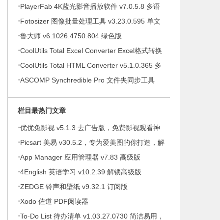
·
提示绿色版
PlayerFab 4K蓝光影音播放软件 v7.0.5.8 多语
·
便携版
Fotosizer 图像批量处理工具 v3.23.0.595 单文
·
件绿色版
鲁大师 v6.1026.4750.804 绿色版
·
CoolUtils Total Excel Converter Excel格式转换
·
器 v7.1.0.146 多语便携版
CoolUtils Total HTML Converter v5.1.0.365 多
·
语便携版
ASCOMP Synchredible Pro 文件夹同步工具
v9.117 多语便携版
栏目最热门文章
·
优优兔影视 v5.1.3 去广告版，免费影视观看神
·
器
Picsart 美易 v30.5.2，专为爱美图的你打造，解
·
锁高级版
App Manager 应用管理器 v7.83 高级版
·
4English 英语学习 v10.2.39 解锁高级版
·
ZEDGE 铃声和壁纸 v9.32.1 订阅版
·
Xodo 佐道 PDF阅读器
·
To-Do List 待办清单 v1.03.27.0730 简洁易用，