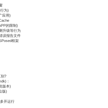
窗
行为)
广应用)
ache
PP的限制)
测升级等行为
错误报告文件
Posed框架
区别?
dk)：
系统版本)
64位版)
限多开运行