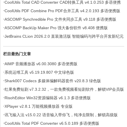
·
CoolUtils Total CAD Converter CAD转换工具 v4.1.0.253 多语便携
·
版
CoolUtils PDF Combine Pro PDF合并工具 v4.2.0.193 多语便携版
·
ASCOMP Synchredible Pro 文件夹同步工具 v9.118 多语便携版
·
ASCOMP BackUp Maker Pro 强大备份软件 v8.408 便携版
·
JetBrains CLion 2026.2.0 直装激活版 智能编码与跨平台开发新纪元
栏目最热门文章
·
AIMP 音频播放器 v6.00.3080 多语便携版
·
系统运维工具 v5.19.19.807 中文绿色版
·
Shark007 Codecs 多媒体编解码器套件 v20.8.3 绿色版
·
红果免费短剧 v7.3.2.32，一款免费视频看短剧软件，解锁VIP会员版
·
RisohEditor Win32资源编辑器 v6.1.3 多语便携版
·
XPlayer v2.8.1 万能视频播放器 专业版
·
讯飞输入法 v15.0.22 语音输入带你飞，纯净去限制，解锁高级版
·
CoolUtils Total PDF Converter v6.5.0.189 多语便携版