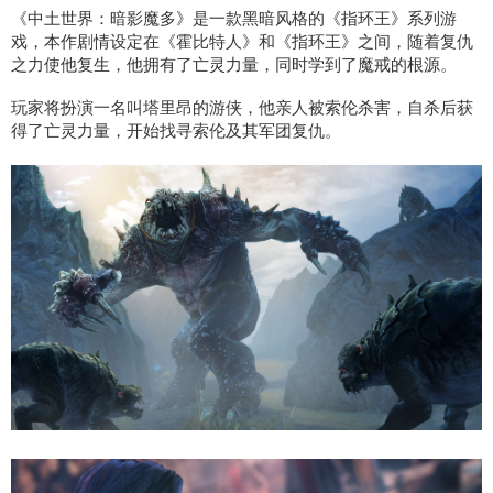
《中土世界：暗影魔多》是一款黑暗风格的《指环王》系列游
戏，本作剧情设定在《霍比特人》和《指环王》之间，随着复仇
之力使他复生，他拥有了亡灵力量，同时学到了魔戒的根源。
玩家将扮演一名叫塔里昂的游侠，他亲人被索伦杀害，自杀后获
得了亡灵力量，开始找寻索伦及其军团复仇。