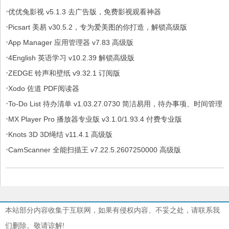
·
优优兔影视 v5.1.3 去广告版，免费影视观看神器
·
Picsart 美易 v30.5.2，专为爱美图的你打造，解锁高级版
·
App Manager 应用管理器 v7.83 高级版
·
4English 英语学习 v10.2.39 解锁高级版
·
ZEDGE 铃声和壁纸 v9.32.1 订阅版
·
Xodo 佐道 PDF阅读器
·
To-Do List 待办清单 v1.03.27.0730 简洁易用，待办事项、时间管理
·
软件，解锁专业版
MX Player Pro 播放器专业版 v3.1.0/1.93.4 付费专业版
·
Knots 3D 3D绳结 v11.4.1 高级版
·
CamScanner 全能扫描王 v7.22.5.2607250000 高级版
本站部分内容收集于互联网，如果有侵权内容、不妥之处，请联系我
们删除。敬请谅解!