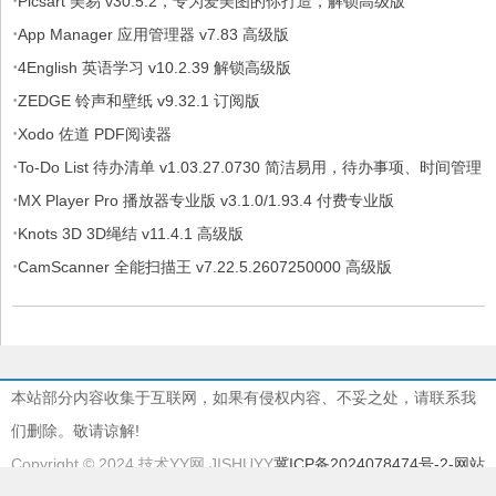
·
Picsart 美易 v30.5.2，专为爱美图的你打造，解锁高级版
·
App Manager 应用管理器 v7.83 高级版
·
4English 英语学习 v10.2.39 解锁高级版
·
ZEDGE 铃声和壁纸 v9.32.1 订阅版
·
Xodo 佐道 PDF阅读器
·
To-Do List 待办清单 v1.03.27.0730 简洁易用，待办事项、时间管理
·
软件，解锁专业版
MX Player Pro 播放器专业版 v3.1.0/1.93.4 付费专业版
·
Knots 3D 3D绳结 v11.4.1 高级版
·
CamScanner 全能扫描王 v7.22.5.2607250000 高级版
本站部分内容收集于互联网，如果有侵权内容、不妥之处，请联系我
们删除。敬请谅解!
Copyright © 2024 技术YY网 JISHUYY
冀ICP备2024078474号-2
-网站