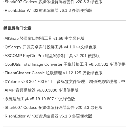
·
Shark007 Codecs 多媒体编解码器套件 v20.8.3 绿色版
·
RisohEditor Win32资源编辑器 v6.1.3 多语便携版
栏目最热门文章
·
AltSnap 轻量窗口增强工具 v1.68 中文绿色版
·
QtScrcpy 开源安卓实时投屏工具 v4.1.0 中文绿色版
·
ASCOMP KeyCtrl Pro 键盘宏录制工具 v2.201 便携版
·
CoolUtils Total Image Converter 图像转换工具 v8.5.0.332 多语便携
·
版
FluentCleaner Classic 垃圾清理 v1.12.125 汉化绿色版
·
XYplorer v28.30.1700 64-bit 多标签文件管理、增强资源管理器，中
·
文绿色便携版
AIMP 音频播放器 v6.00.3080 多语便携版
·
系统运维工具 v5.19.19.807 中文绿色版
·
Shark007 Codecs 多媒体编解码器套件 v20.8.3 绿色版
·
RisohEditor Win32资源编辑器 v6.1.3 多语便携版