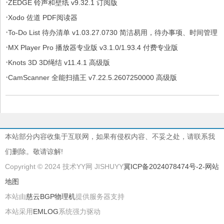
·
ZEDGE 铃声和壁纸 v9.32.1 订阅版
·
Xodo 佐道 PDF阅读器
·
To-Do List 待办清单 v1.03.27.0730 简洁易用，待办事项、时间管理
·
软件，解锁专业版
MX Player Pro 播放器专业版 v3.1.0/1.93.4 付费专业版
·
Knots 3D 3D绳结 v11.4.1 高级版
·
CamScanner 全能扫描王 v7.22.5.2607250000 高级版
本站部分内容收集于互联网，如果有侵权内容、不妥之处，请联系我
们删除。敬请谅解!
Copyright © 2024 技术YY网 JISHUYY
冀ICP备2024078474号-2
-网站
地图
本站由
慈云BGP物理机
提供服务器支持
本站采用
EMLOG
系统强力驱动