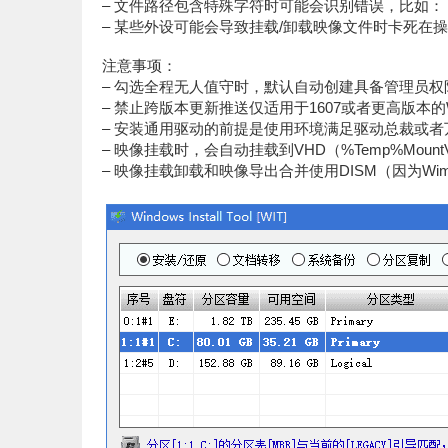
– 文件路径包含特殊字符时可能会识别错误，比如：
– 某些外设可能会导致挂载/卸载映像文件时卡死在操作VH
注意事项：
– 勾选全程无人值守时，默认自动创建具备管理员权限的账
– 禁止跨版本更新推送仅适用于1607或者更高版本的W
– 安装通用驱动的前提是使用环境满足驱动总裁或
– 映像挂载时，会自动挂载到VHD（%Temp%Moun
– 映像挂载卸载和映像导出合并使用DISM（因为Wim