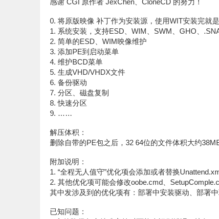
感谢 CGI 原作者 JexChen、CloneCD 的努力！
0. 将原版映像 补丁作为安装源，使用WIT安装完
1. 系统安装，支持ESD、WIM、SWM、GHO、.SNA
2. 简单的ESD、WIM映像维护
3. 添加PE到启动菜单
4. 维护BCD菜单
5. 生成VHD/VHDX文件
6. 备份驱动
7. 分区、磁盘复制
8. 快速分区
9. ……
解压体积：
删除自带的PE包之后，32 64位的文件体积大约38M
附加说明：
1. “全程无人值守”优化项会添加或者替换Unattend.x
2. 其他优化项可能会修改oobe.cmd、SetupCo
其中发涉及到的优化项有：部署中安装驱动、部署中
已知问题：