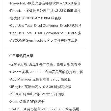
·
提示绿色版
PlayerFab 4K蓝光影音播放软件 v7.0.5.8 多语
·
便携版
Fotosizer 图像批量处理工具 v3.23.0.595 单文
·
件绿色版
鲁大师 v6.1026.4750.804 绿色版
·
CoolUtils Total Excel Converter Excel格式转换
·
器 v7.1.0.146 多语便携版
CoolUtils Total HTML Converter v5.1.0.365 多
·
语便携版
ASCOMP Synchredible Pro 文件夹同步工具
v9.117 多语便携版
栏目最热门文章
·
优优兔影视 v5.1.3 去广告版，免费影视观看神
·
器
Picsart 美易 v30.5.2，专为爱美图的你打造，解
·
锁高级版
App Manager 应用管理器 v7.83 高级版
·
4English 英语学习 v10.2.39 解锁高级版
·
ZEDGE 铃声和壁纸 v9.32.1 订阅版
·
Xodo 佐道 PDF阅读器
·
To-Do List 待办清单 v1.03.27.0730 简洁易用，