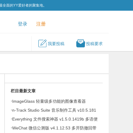
为最全面的YY爱好者的聚集地。
QQ群
关注我们
登录
注册
我要投稿
投稿要求
栏目最新文章
·
ImageGlass 轻量级多功能的图像查看器
·
v9.6.1.807 便携版
n-Track Studio Suite 音乐制作工具 v10.5.181
·
Everything 文件搜索神器 v1.5.0.1419b 多语便
·
携版
WeChat 微信公测版 v4.1.12.53 多开防撤回带