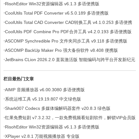
·
RisohEditor Win32资源编辑器 v6.1.3 多语便携版
·
CoolUtils Total PDF Converter v6.5.0.189 多语便携版
·
CoolUtils Total CAD Converter CAD转换工具 v4.1.0.253 多语便携
·
版
CoolUtils PDF Combine Pro PDF合并工具 v4.2.0.193 多语便携版
·
ASCOMP Synchredible Pro 文件夹同步工具 v9.118 多语便携版
·
ASCOMP BackUp Maker Pro 强大备份软件 v8.408 便携版
·
JetBrains CLion 2026.2.0 直装激活版 智能编码与跨平台开发新纪元
栏目最热门文章
·
AIMP 音频播放器 v6.00.3080 多语便携版
·
系统运维工具 v5.19.19.807 中文绿色版
·
Shark007 Codecs 多媒体编解码器套件 v20.8.3 绿色版
·
红果免费短剧 v7.3.2.32，一款免费视频看短剧软件，解锁VIP会员版
·
RisohEditor Win32资源编辑器 v6.1.3 多语便携版
·
XPlayer v2.8.1 万能视频播放器 专业版